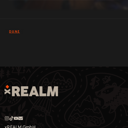
DUNE
xREALM GmbH