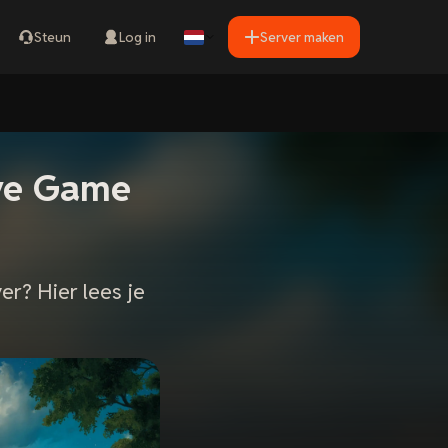
Steun
Log in
Server maken
ave Game
er? Hier lees je