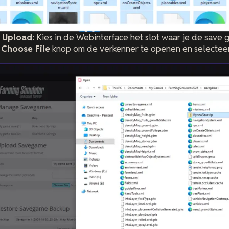
n Upload
: Kies in de Webinterface het slot waar je de save 
e
Choose File
knop om de verkenner te openen en selectee