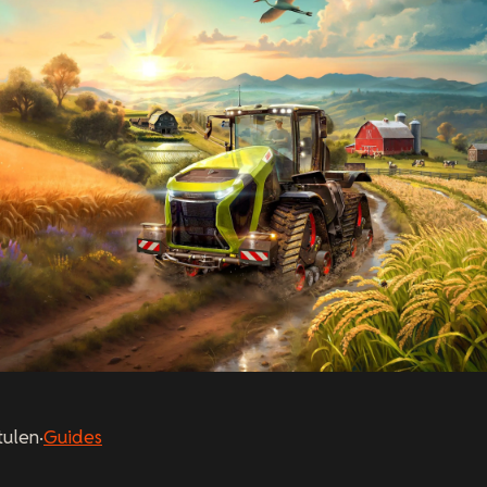
tulen
·
Guides