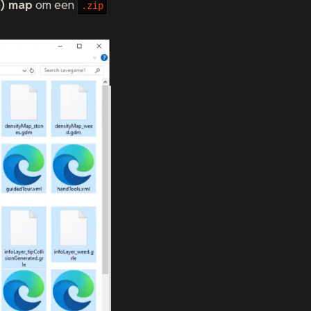
e) map
om een
.zip