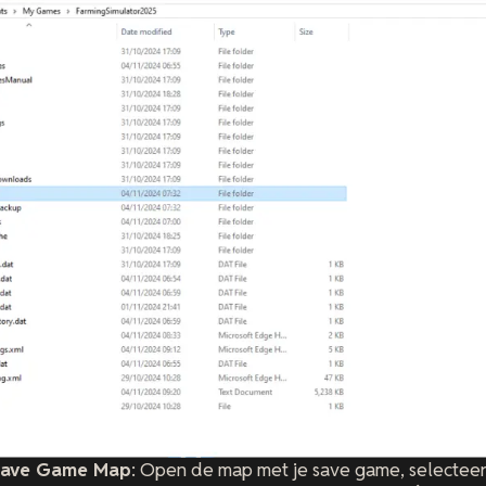
Save Game Map
: Open de map met je save game, selecteer 