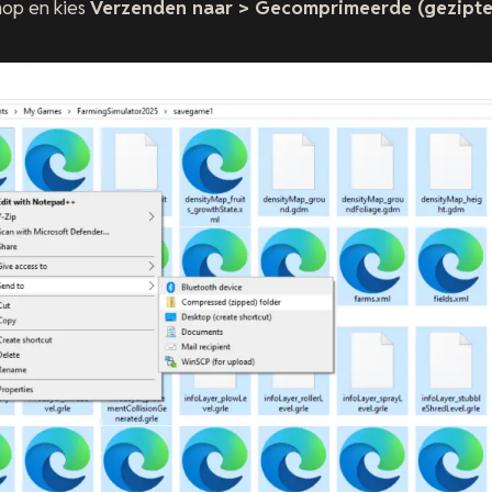
nop en kies
Verzenden naar > Gecomprimeerde (gezipt