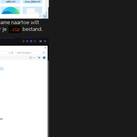
game naartoe wilt
r je
bestand.
.zip