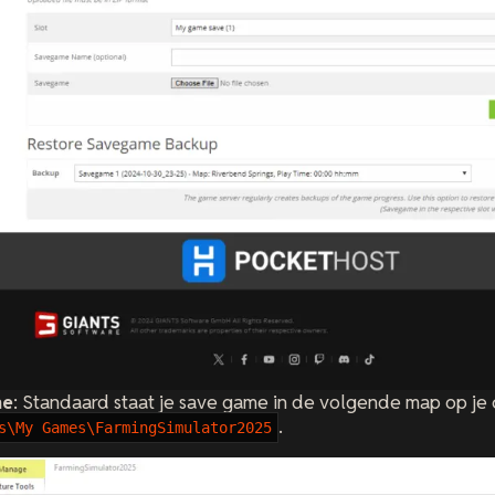
me
: Standaard staat je save game in de volgende map op je
.
s\My Games\FarmingSimulator2025