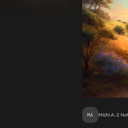
MA
Michi
A.
·
2
No