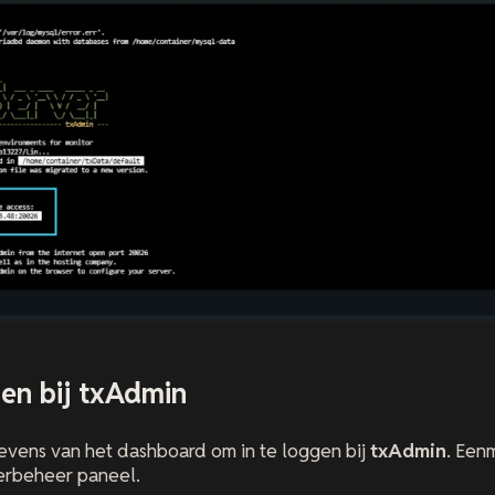
gen bij txAdmin
vens van het dashboard om in te loggen bij
txAdmin
. Een
erbeheer paneel.