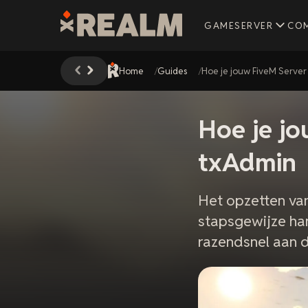
GAMESERVER
CO
Home
Guides
Hoe je jouw FiveM Server
Hoe je jo
txAdmin
Het opzetten va
stapsgewijze han
razendsnel aan d