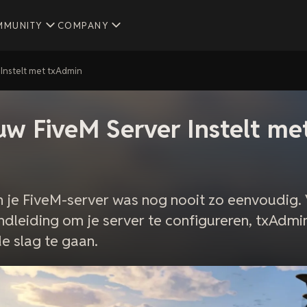
MMUNITY
COMPANY
 Instelt met txAdmin
uw FiveM Server Instelt me
n je FiveM-server was nog nooit zo eenvoudig.
dleiding om je server te configureren, txAdmin 
e slag te gaan.