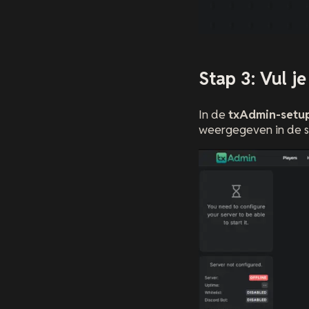
Stap 3: Vul j
In de
txAdmin-setu
weergegeven in de se