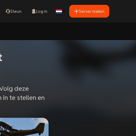
Steun
Log in
Server maken
t
 Volg deze
in te stellen en