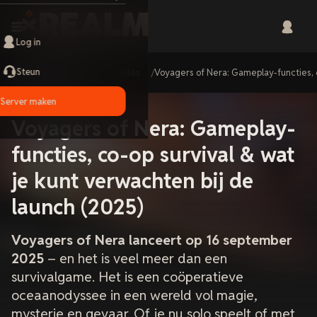
Log in
Steun
Home
Guides
Voyagers of Nera: Gameplay-functies, c
Server maken
Voyagers of Nera: Gameplay-
functies, co-op survival & wat
je kunt verwachten bij de
launch (2025)
Voyagers of Nera lanceert op 16 september
2025
– en het is veel meer dan een
survivalgame. Het is een coöperatieve
oceaanodyssee in een wereld vol magie,
mysterie en gevaar. Of je nu solo speelt of met