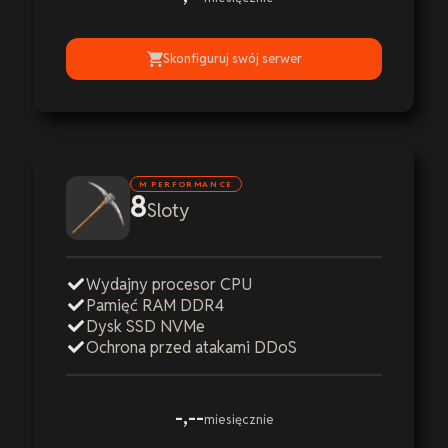
Skonfiguruj swój serwer
M PERFORMANCE
8
Sloty
Wydajny procesor CPU
Pamięć RAM DDR4
Dysk SSD NVMe
Ochrona przed atakami DDoS
-,--
miesięcznie