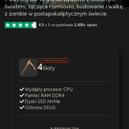
światem, łącząca rzemiosło, budowanie i walkę
z zombie w postapokaliptycznym świecie.
4.5
z 5 na podstawie
2,400+ opinii
S PERFORMANCE
4
Sloty
Wydajny procesor CPU
Pamięć RAM DDR4
Dyski SSD NVMe
Ochrona DDoS
-,--
miesięcznie