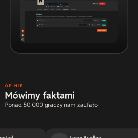
OPINIE
Mówimy faktami
Ponad 50 000 graczy nam zaufało
Jason Bradley
J