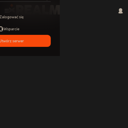
Zalogować się
Wsparcie
Utwórz serwer