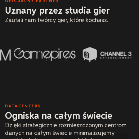
OFICJALNY PARTNER
pewnością i
miałem do c
Uznany przez studia gier
i rozpoznaję
widzę.
Zaufali nam twórcy gier, które kochasz.
DATACENTERS
Ogniska na całym świecie
Dzięki strategicznie rozmieszczonym centrom
danych na całym świecie minimalizujemy