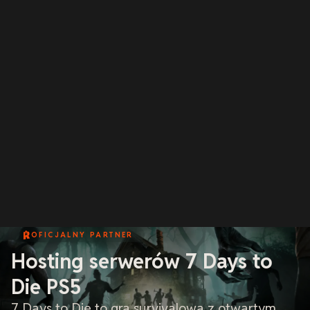
OFICJALNY PARTNER
Hosting serwerów 7 Days to
Die PS5
7 Days to Die to gra survivalowa z otwartym