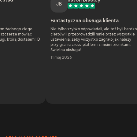
JB
J
Fantastyczna obsługa klienta
Wsparcie
Nie tylko szybko odpowiadali, ale też byli bardzo
Jako admini
cierpliwi i przeprowadzili mnie przez wszystkie
internetowy
! :D
ustawienia, żeby wszystko zagrało jak należy
czynienia z
przy graniu cross-platform z moimi ziomkami.
serwer gry 
Świetna obsługa!
rozwiązali 
serwerów na
11 maj 2026
hosterzy nie
niezwykle u
naprawdę lu
problemami. 
rozwiązali 
Czytaj więc
uprzejmie i
widziałem. 
7 maj 2026
protekcjonal
ale jestem
Potrafię tr
głównie dzi
błędów. Ale 
nie zasypyw
podstawie m
doświadcze