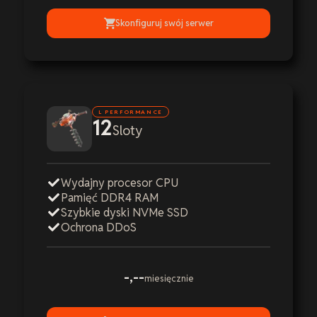
Skonfiguruj swój serwer
L PERFORMANCE
12
Sloty
Wydajny procesor CPU
Pamięć DDR4 RAM
Szybkie dyski NVMe SSD
Ochrona DDoS
-,--
miesięcznie