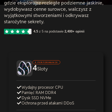
gdzie eksplorujsz rozległe podziemne jaskinie,
wydobywasz cenne surowce, walczysz z
wyjątkowymi stworzeniami i odkrywasz
starożytne sekrety.
4.5
z 5 na podstawie
2,400+ opinii
S PERFORMANCE
4
Sloty
Wydajny procesor CPU
Pamięć RAM DDR4
Dysk SSD NVMe
Ochrona przed atakami DDoS