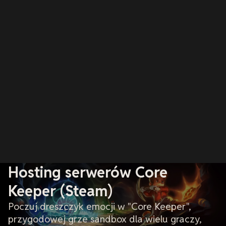
Hosting serwerów Core
Keeper (Steam)
Poczuj dreszczyk emocji w "Core Keeper",
przygodowej grze sandbox dla wielu graczy,