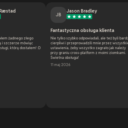
Jason Bradley
JB
J
Fantastyczna obsługa klienta
Wsparci
go
Nie tylko szybko odpowiadali, ale też byli bardzo
Jako admin
ąc
cierpliwi i przeprowadzili mnie przez wszystkie
interneto
em! :D
ustawienia, żeby wszystko zagrało jak należy
czynienia
przy graniu cross-platform z moimi ziomkami.
serwer gry
Świetna obsługa!
rozwiązal
serwerów 
11 maj 2026
hosterzy n
niezwykle 
naprawdę 
problemami
rozwiązal
Czytaj wi
uprzejmie 
widziałem.
7 maj 20
protekcjon
ale jeste
Potrafię t
głównie dz
błędów. Al
nie zasypy