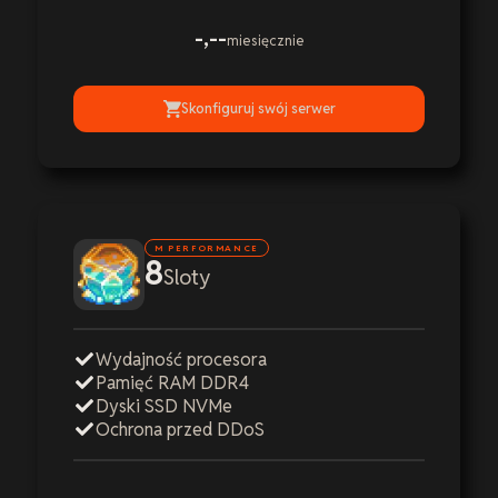
-,--
miesięcznie
Skonfiguruj swój serwer
M PERFORMANCE
8
Sloty
Wydajność procesora
Pamięć RAM DDR4
Dyski SSD NVMe
Ochrona przed DDoS