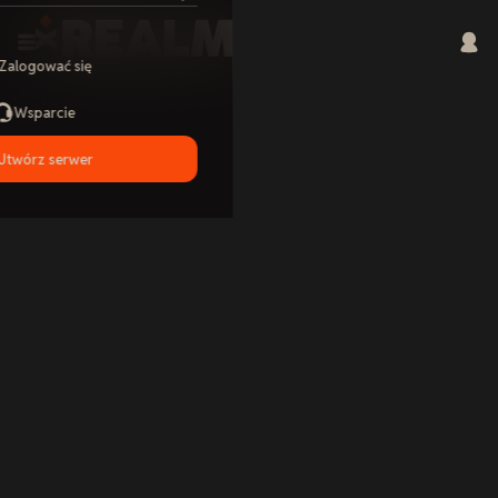
Zalogować się
Wsparcie
Utwórz serwer