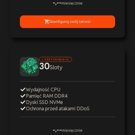
-,--
miesięcznie
Skonfiguruj swój serwer
L PERFORMANCE
30
Sloty
Wydajność CPU
Pamięć RAM DDR4
Dyski SSD NVMe
Ochrona przed atakami DDoS
-,--
miesięcznie