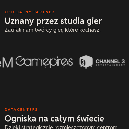
podstawie
doświadcz
OFICJALNY PARTNER
pewnością
miałem do
Uznany przez studia gier
i rozpozna
widzę.
Zaufali nam twórcy gier, które kochasz.
DATACENTERS
Ogniska na całym świecie
Dzięki strategicznie rozmieszczonym centrom