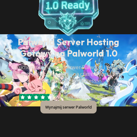
Palworld Server Hosting
Gotowy na Palworld 1.0
Uruchom swój własny serwer Palworld i wróć ze
znajomymi do Palpagos - na czas największego
update'u od Early Access.
4.5
z 5 na podstawie
2,400+ opinii
Wynajmij serwer Palworld