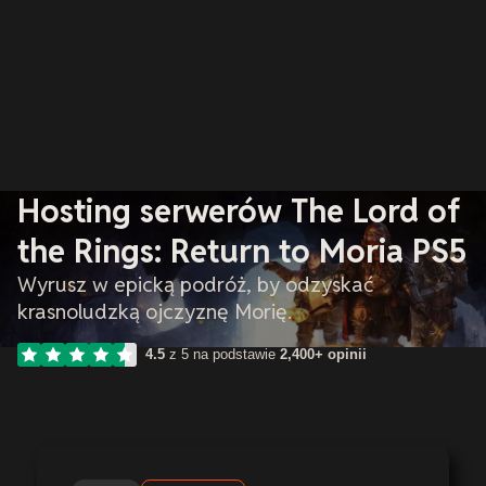
Hosting serwerów The Lord of
the Rings: Return to Moria PS5
Wyrusz w epicką podróż, by odzyskać
krasnoludzką ojczyznę Morię.
4.5
z 5 na podstawie
2,400+ opinii