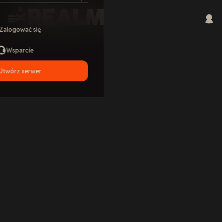
Zalogować się
Wsparcie
Utwórz serwer