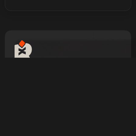
Hosting serwerów The
Lord of the Rings: Return
to Moria PS5
Wyrusz w epicką podróż, by odzyskać
krasnoludzką ojczyznę Morię.
Skonfiguruj swój serwer