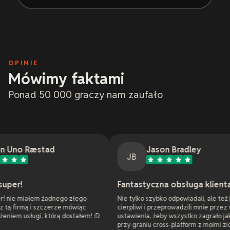
OPINIE
Mówimy faktami
Ponad 50 000 graczy nam zaufało
ad
Jason Bradley
JB
Fantastyczna obsługa klienta
żadnego złego
Nie tylko szybko odpowiadali, ale też byli bardzo
zerze mówiąc
cierpliwi i przeprowadzili mnie przez wszystkie
tórą dostałem! :D
ustawienia, żeby wszystko zagrało jak należy
przy graniu cross-platform z moimi ziomkami.