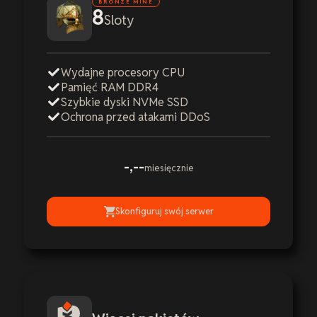
BRONZE MINE
8
Sloty
Wydajne procesory CPU
Pamięć RAM DDR4
Szybkie dyski NVMe SSD
Ochrona przed atakami DDoS
-,--
miesięcznie
Skonfiguruj swój serwer