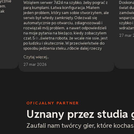
em serwer 7d2d na szybko, żeby pograć z
Doskonała obsługa. Wynaj
kumplami. Łatwa konfiguracja. Miałem
świat dune awakening i ca
 problem, który sam sobie stworzyłem, ale
zamówienia przez wdrożen
s był wtedy zamknięty. Odezwali się
wsparcie było super. Prob
atycznie po otwarciu, zdiagnozowali i
szybko i prawidłowo. Opini
ązali mój problem, a nawet odpowiedzieli
wdrażane. Ogólnie świetn
je pytania na bieżąco, kiedy zobaczyłem
27 mar 2026
 5☆...świetna robota, że wcale nie ssie, jest
dzku i skutecznie. W przeciwieństwie do
bu jedzenia steku...róbcie dalej rzeczy
 done".
j więcej
...
ar 2026
OFICJALNY PARTNER
Uznany przez studia 
Zaufali nam twórcy gier, które kochas