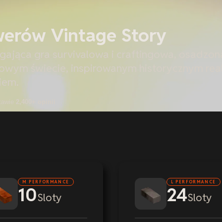
werów Vintage Story
gająca gra survivalowa i craftingowa, osadzon
wym świecie, inspirowanym historycznym rea
iem.
tawie
2,400+ opinii
M PERFORMANCE
L PERFORMANCE
10
24
Sloty
Sloty