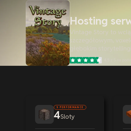
Hosting ser
Vintage Story to wcią
szczegółowym, voxelo
głębokim storytelling
4.5
z 5 na pods
S PERFORMANCE
4
Sloty