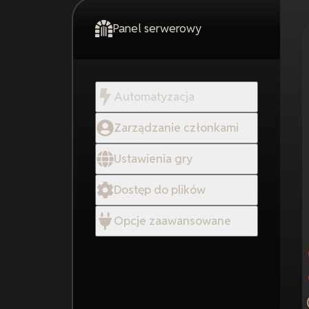
Panel serwerowy
Automatyzacja
Zarządzanie członkami
Ustawienia gry
Dostęp do plików
Opcje zaawansowane