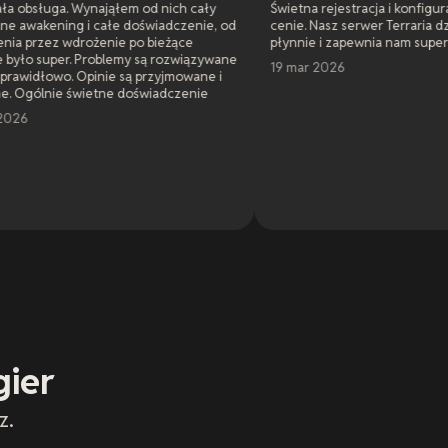
ąłem od nich cały
Świetna rejestracja i konfiguracja w uczciwie
łe doświadczenie, od
cenie. Nasz serwer Terraria działa bardzo
ie po bieżące
płynnie i zapewnia nam super zabawę.
lemy są rozwiązywane
19 mar 2026
e są przyjmowane i
e doświadczenie
gier
z.