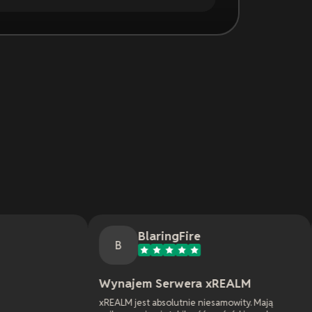
BlaringFire
Epil
B
E
Wynajem Serwera xREALM
Mój serwer
Awakened m
xREALM jest absolutnie niesamowity. Mają