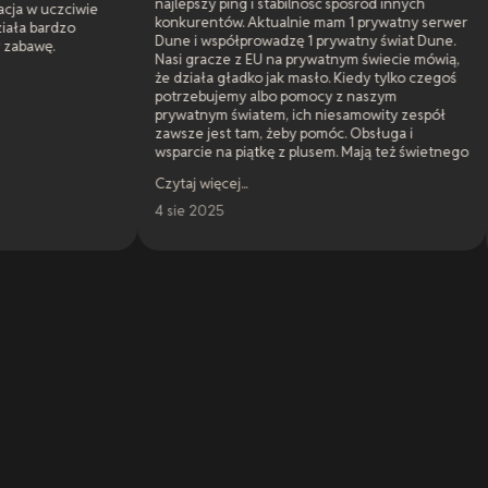
najlepszy ping i stabilność spośród innych
Mój serwer XR
konkurentów. Aktualnie mam 1 prywatny serwer
najlepszy ping i
Dune i współprowadzę 1 prywatny świat Dune.
innych konkure
Nasi gracze z EU na prywatnym świecie mówią,
które plasują si
że działa gładko jak masło. Kiedy tylko czegoś
Najtańsze i naj
potrzebujemy albo pomocy z naszym
równać z szybkoś
prywatnym światem, ich niesamowity zespół
XRealm. W sumie
zawsze jest tam, żeby pomóc. Obsługa i
jest dokładnie 
wsparcie na piątkę z plusem. Mają też świetnego
serwera na naj
moderatora, który zawsze jest gotowy
XRealm wycenił 
Czytaj więcej
...
odpowiedzieć na pytania i rozwiewać
Miałem kilka pyt
wątpliwości.
Czytaj więcej
...
4 sie 2025
niecałą godzinę
14 cze 2025