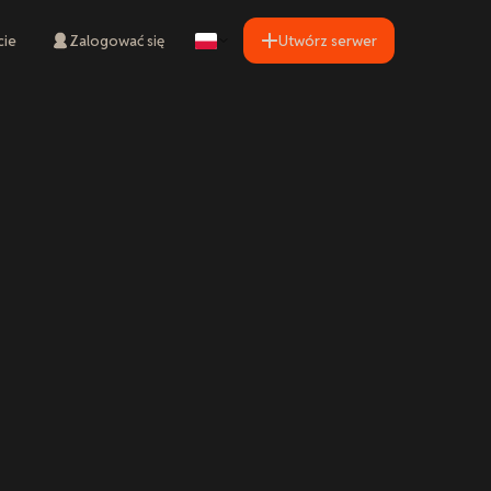
cie
Zalogować się
Utwórz serwer