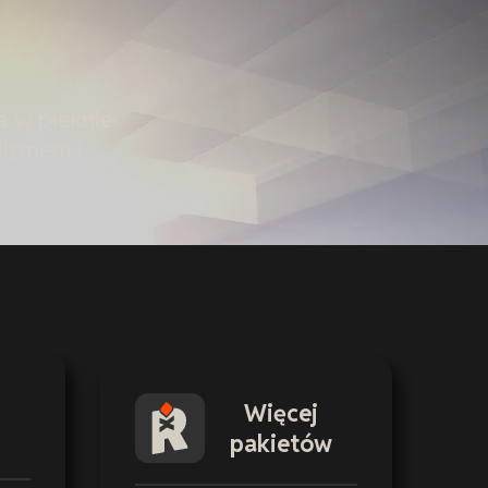
a w pięknie
lizmem i
Więcej
pakietów