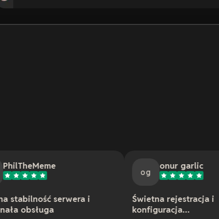
e
onur garlic
og
serwera i
Świetna rejestracja i
konfiguracja...