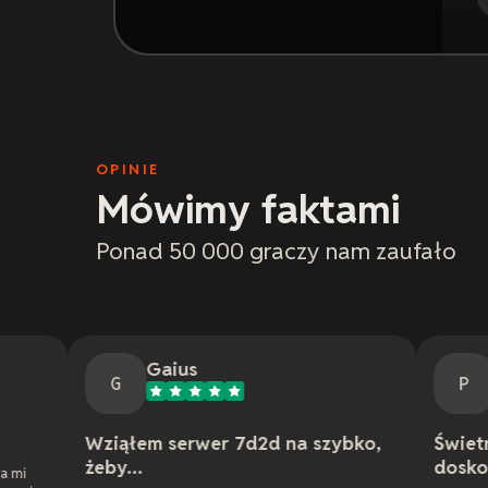
OPINIE
Mówimy faktami
Ponad 50 000 graczy nam zaufało
Gaius
PhilTheMem
G
P
ąłem serwer 7d2d na szybko,
Świetna stabilność 
...
doskonała obsługa