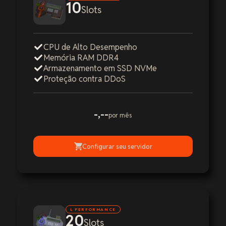
10
Slots
CPU de Alto Desempenho
Memória RAM DDR4
Armazenamento em SSD NVMe
Proteção contra DDoS
-,--
por mês
Configurar seu servidor
L PERFORMANCE
20
Slots