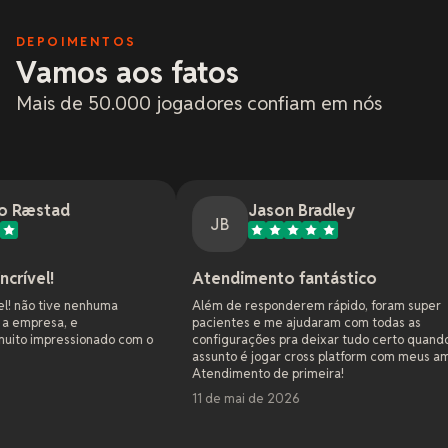
DEPOIMENTOS
Vamos aos fatos
Mais de 50.000 jogadores confiam em nós
Jason Bradley
JB
Atendimento fantástico
Sup
huma
Além de responderem rápido, foram super
Como 
pacientes e me ajudaram com todas as
sites
nado com o
configurações pra deixar tudo certo quando o
de ho
assunto é jogar cross platform com meus amigos.
jogo
Atendimento de primeira!
eles 
todos
11 de mai de 2026
hosp
4 an
entus