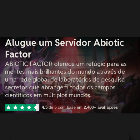
Alugue um Servidor Abiotic
Factor
ABIOTIC FACTOR oferece um refúgio para as
mentes mais brilhantes do mundo através de
uma rede global de laboratórios de pesquisa
secretos que abrangem todos os campos
científicos em múltiplos mundos.
4.5
de 5 com base em
2,400+ avaliações