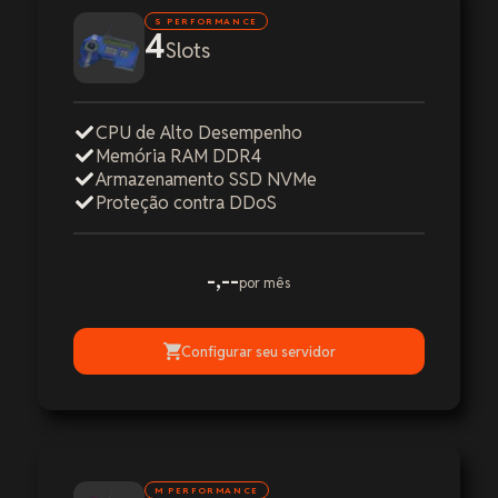
S PERFORMANCE
4
Slots
CPU de Alto Desempenho
Memória RAM DDR4
Armazenamento SSD NVMe
Proteção contra DDoS
-,--
por mês
Configurar seu servidor
M PERFORMANCE