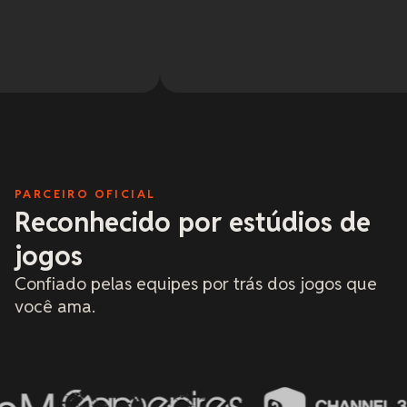
eles 
em pr
Leia 
seman
numa
7 de
vonta
fora
hobby
amad
me vi
e ten
cima
monta
PARCEIRO OFICIAL
minha
reco
Reconhecido por estúdios de
dar 5
vária
jogos
cultu
Confiado pelas equipes por trás dos jogos que
você ama.