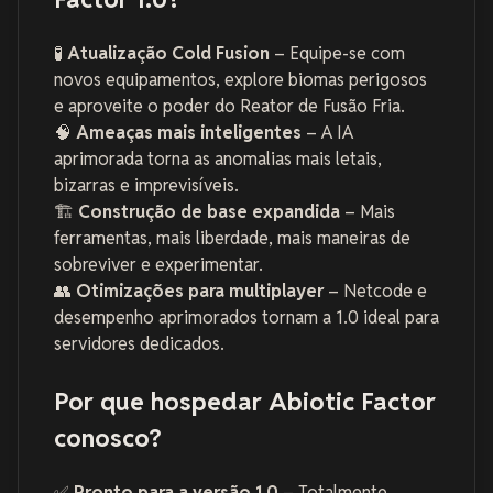
🧪
Atualização Cold Fusion
– Equipe-se com
novos equipamentos, explore biomas perigosos
e aproveite o poder do Reator de Fusão Fria.
🧠
Ameaças mais inteligentes
– A IA
aprimorada torna as anomalias mais letais,
bizarras e imprevisíveis.
🏗️
Construção de base expandida
– Mais
ferramentas, mais liberdade, mais maneiras de
sobreviver e experimentar.
👥
Otimizações para multiplayer
– Netcode e
desempenho aprimorados tornam a 1.0 ideal para
servidores dedicados.
Por que hospedar Abiotic Factor
conosco?
✅
Pronto para a versão 1.0
– Totalmente