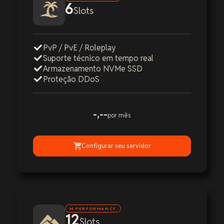
6
Slots
PvP / PvE / Roleplay
Suporte técnico em tempo real
Armazenamento NVMe SSD
Proteção DDoS
-,--
por mês
Configurar seu servidor
M PERFORMANCE
12
Slots