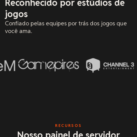
Reconhecido por estúdios de
dar 5 
vária
jogos
cultur
Confiado pelas equipes por trás dos jogos que
você ama.
RECURSOS
Nosso painel de servidor