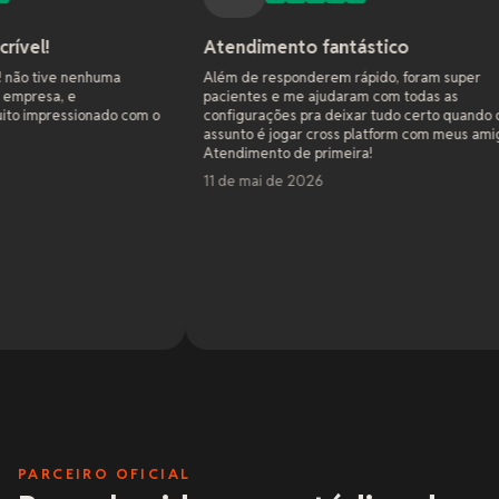
Atendimento fantástico
Supo
uma
Além de responderem rápido, foram super
Como 
pacientes e me ajudaram com todas as
sites 
ado com o
configurações pra deixar tudo certo quando o
de ho
assunto é jogar cross platform com meus amigos.
jogo 
Atendimento de primeira!
eles 
todos
11 de mai de 2026
hospe
4 ano
entusi
eles 
em pr
Leia 
seman
numa 
7 de 
vonta
foram
hobby
amado
me vi
e ten
cima 
monta
PARCEIRO OFICIAL
minha
recom