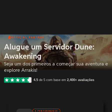
OFFICIAL PARTNER
Alugue um Servidor Dune:
Awakening
Seja um dos primeiros a começar sua aventura e
explore Arrakis!
4.5
de 5 com base em
2,400+ avaliações
S PERFORMANCE