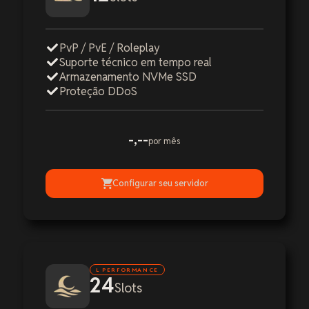
PvP / PvE / Roleplay
Suporte técnico em tempo real
Armazenamento NVMe SSD
Proteção DDoS
-,--
por mês
Configurar seu servidor
L PERFORMANCE
24
Slots