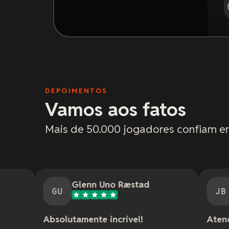
DEPOIMENTOS
Vamos aos fatos
Mais de 50.000 jogadores confiam e
Glenn Uno Ræstad
Jason Bradl
U
JB
lutamente incrível!
Atendimento fantás