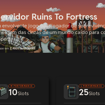
rvidor Ruins To Fortress
m envolvente jogo multijogador de sobrevivênc
ergem das cinzas de um mundo caído para co
spera.
ase em
2,400+ avaliações
M PERFORMANCE
L PERFORMANCE
10
25
Slots
Slots