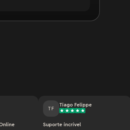
Tiago Felippe
Nath
TF
NM
Suporte incrível
Ótimo servi