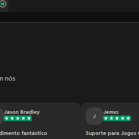
m nós
ey
Jemxs
J
tico
Suporte para Jogos Online