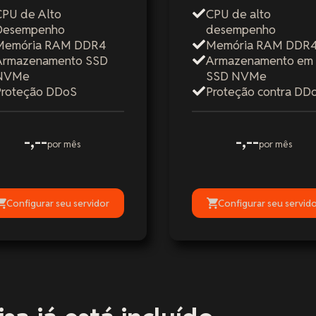
CPU de Alto
CPU de alto
Desempenho
desempenho
Memória RAM DDR4
Memória RAM DDR
Armazenamento SSD
Armazenamento em
NVMe
SSD NVMe
Proteção DDoS
Proteção contra DD
-,--
-,--
por mês
por mês
Configurar seu servidor
Configurar seu servid