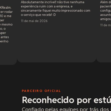
utamente incrível! não tive nenhuma
Além de responderem rápid
iência ruim com a empresa, e
pacientes e me ajudaram c
ramente fiquei muito impressionado com
configurações pra deixar 
viço que recebi! :D
assunto é jogar cross pla
amigos. Atendimento de pr
 mai de 2026
11 de mai de 2026
PARCEIRO OFICIAL
Reconhecido por estú
Confiado pelas equipes por trás dos