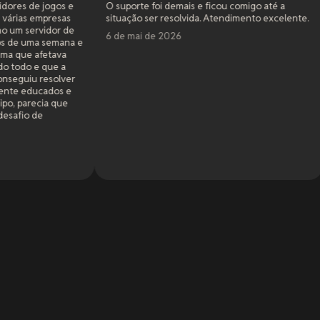
O suporte foi demais e ficou comigo até a
Minha primeira 
situação ser resolvida. Atendimento excelente.
com Dune Awake
empresa, mas a 
6 de mai de 2026
precisavam de s
faziam. Eu ficav
jogar num servi
xRealm e tô mui
com eles. O serv
primeira. Até u
quando precisei
Não tenho como
Leia mais
...
tivesse alguma 
eles não ofere
5 de mai de 20
por períodos mais
pagar adiantado
fosse uma opção