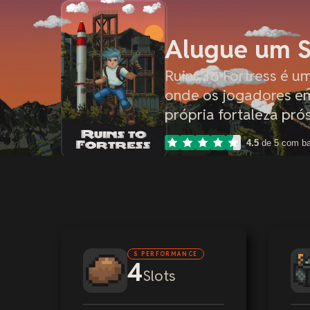
Alugue um Se
Ruins To Fortress é u
onde os jogadores em
própria fortaleza pró
4.5
de 5 com b
S PERFORMANCE
4
Slots