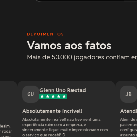
DEPOIMENTOS
Vamos aos fatos
Mais de 50.000 jogadores confiam e
Glenn Uno Ræstad
Jason Bradley
JB
utamente incrível!
Atendimento fantást
tamente incrível! não tive nenhuma
Além de responderem rápido
ncia ruim com a empresa, e
pacientes e me ajudaram co
amente fiquei muito impressionado com
configurações pra deixar tu
ço que recebi! :D
assunto é jogar cross platf