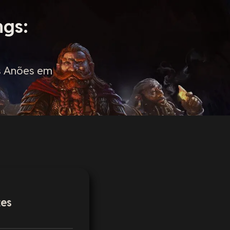
ngs:
s Anões em
tes