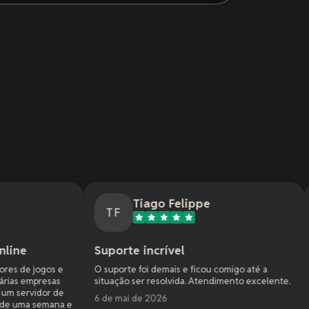
Tiago Felippe
Natha
TF
NM
Suporte incrível
Ótimo serviç
O suporte foi demais e ficou comigo até a
Minha primeira ex
situação ser resolvida. Atendimento excelente.
com Dune Awaken
empresa, mas a f
6 de mai de 2026
precisavam de sol