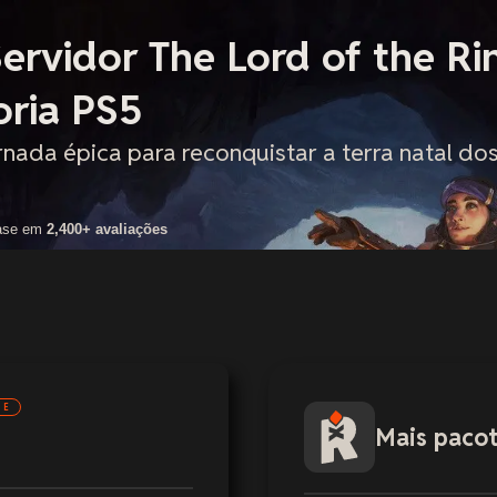
rvidor The Lord of the Ri
oria PS5
ada épica para reconquistar a terra natal do
ase em
2,400+ avaliações
NE
Mais paco