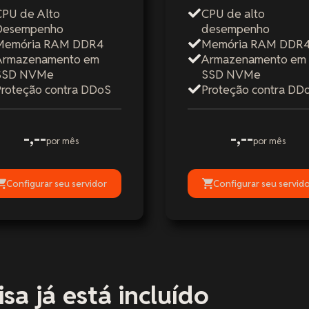
CPU de Alto
CPU de alto
Desempenho
desempenho
Memória RAM DDR4
Memória RAM DDR
Armazenamento em
Armazenamento em
SSD NVMe
SSD NVMe
Proteção contra DDoS
Proteção contra DD
-,--
-,--
por mês
por mês
Configurar seu servidor
Configurar seu servid
sa já está incluído