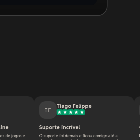
Tiago Felippe
Nathan 
TF
NM
Suporte incrível
Ótimo serviço!
O suporte foi demais e ficou comigo até a
Minha primeira exper