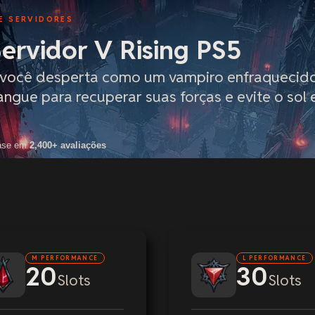
E SERVIDORES
ervidor V Rising PS5
 você desperta como um vampiro enfraquecid
ngue para recuperar suas forças e evite o sol
ase em
2,400+ avaliações
M PERFORMANCE
L PERFORMANCE
20
30
Slots
Slots