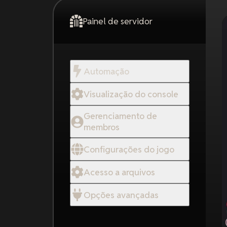
Painel de servidor
Automação
Visualização do console
Gerenciamento de
membros
Configurações do jogo
Acesso a arquivos
Opções avançadas