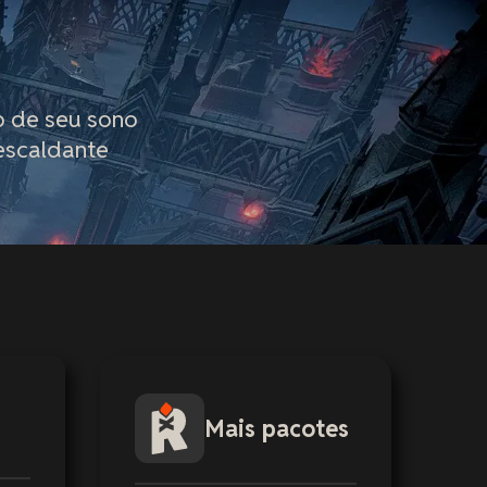
o de seu sono
 escaldante
Mais pacotes