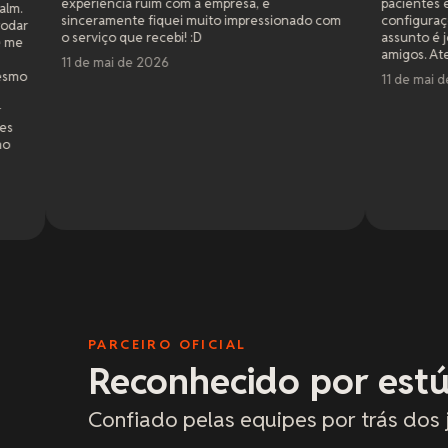
ia ruim com a empresa, e
pacientes e me ajudaram com t
nte fiquei muito impressionado com
configurações pra deixar tudo
que recebi! :D
assunto é jogar cross platform
amigos. Atendimento de primei
 de 2026
11 de mai de 2026
PARCEIRO OFICIAL
Reconhecido por estú
Confiado pelas equipes por trás dos