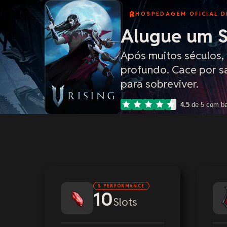
HOSPEDAGEM OFICIAL D
Alugue um S
Após muitos séculos,
profundo. Cace por sa
para sobreviver.
4.5
de 5 com b
S PERFORMANCE
10
Slots