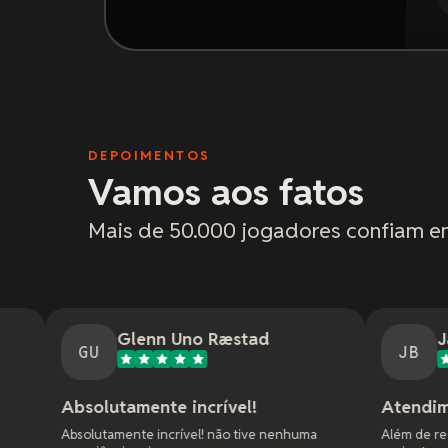
DEPOIMENTOS
Vamos aos fatos
Mais de 50.000 jogadores confiam e
Glenn Uno Ræstad
Jason Bradley
JB
amente incrível!
Atendimento fantástic
ente incrível! não tive nenhuma
Além de responderem rápido, f