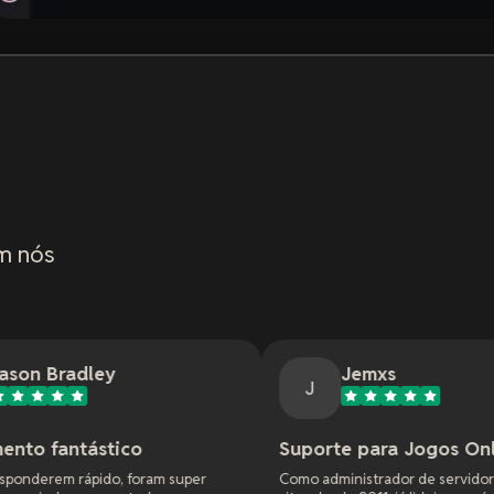
m nós
Jemxs
J
o
Suporte para Jogos Online
oram super
Como administrador de servidores de jogos e