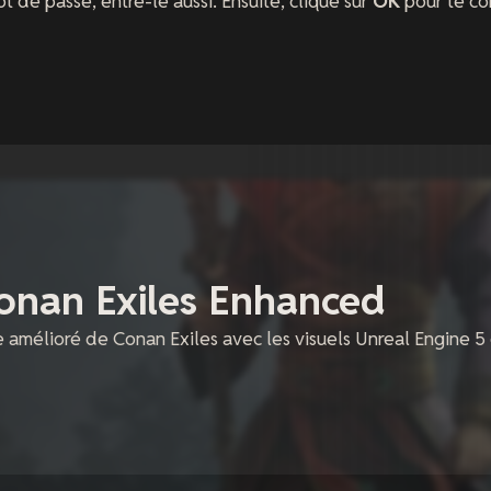
t de passe, entre-le aussi. Ensuite, clique sur
OK
pour te co
onan Exiles Enhanced
e amélioré de Conan Exiles avec les visuels Unreal Engine 5 