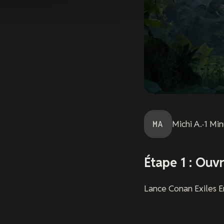
MA
Michi
A.
·
1
Min
Étape 1 : Ouv
Lance Conan Exiles E