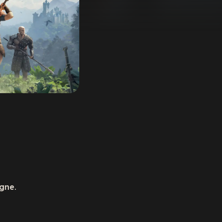
igne
.