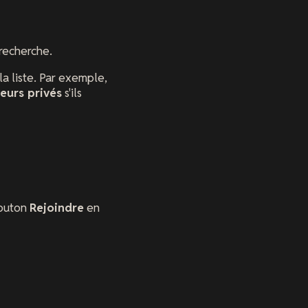
recherche.
la liste. Par exemple,
veurs privés
s'ils
bouton
Rejoindre
en