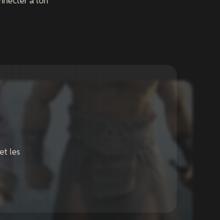
nnecter à ton
et les