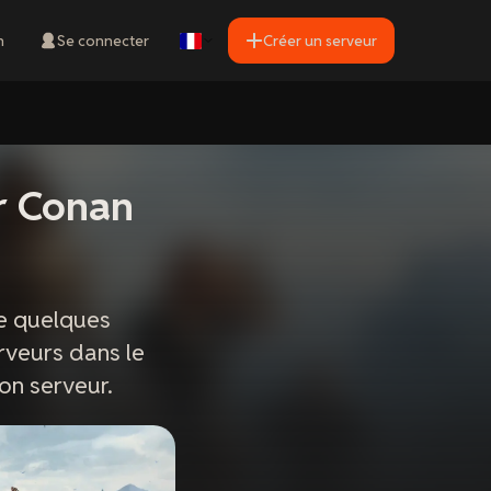
n
Se connecter
Créer un serveur
r Conan
e quelques
rveurs dans le
ton serveur.