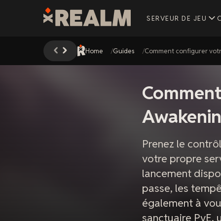
SERVEUR DE JEU
Home
Guides
Comment configurer votr
Comment 
Awakening
Prenez le contrô
votre propre ser
lancement dispon
passe, les tempê
également à vou
sanctuaire PvE,