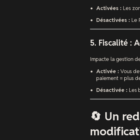
Activées :
Les zon
Désactivées :
Le P
5. Fiscalité :
Impacte la gestion d
Activée :
Vous dev
paiement = plus de
Désactivée :
Les b
🔄 Un red
modificat