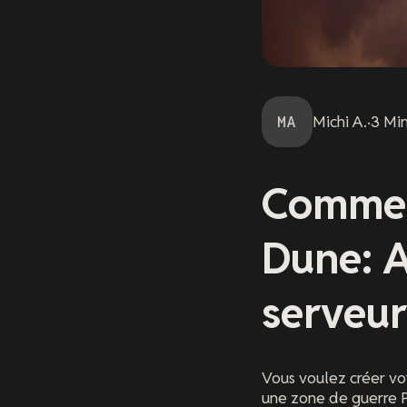
MA
Michi
A.
·
3
Min
Commen
Dune: 
serveur
Vous voulez créer vot
une zone de guerre P