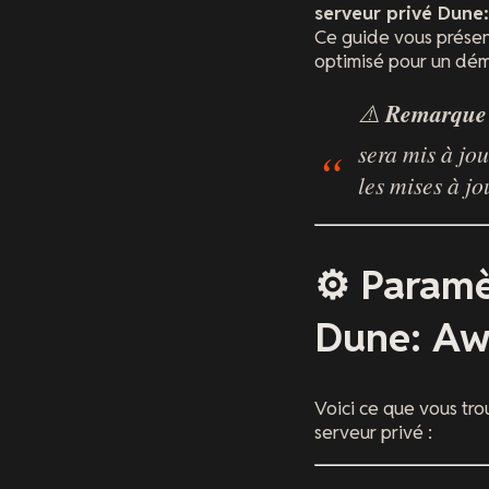
serveur privé Dune
Ce guide vous prése
optimisé pour un dém
⚠️
Remarque 
sera mis à jou
les mises à j
⚙️ Paramè
Dune: Aw
Voici ce que vous tr
serveur privé :