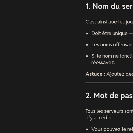
1. Nom du se
C'est ainsi que les j
Doit être unique —
Les noms offensant
Si le nom ne fonct
réessayez.
Astuce :
Ajoutez de
2. Mot de pas
Tous les serveurs son
d’y accéder.
Vous pouvez le ret