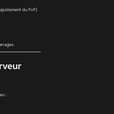
l’ajustement du PvP)
arrages.
rveur
eu :