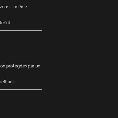
serveur — même
reint.
non protégées par un
eillant.