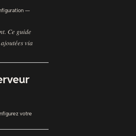
nfiguration —
nt. Ce guide
 ajoutées via
erveur
nfigurez votre