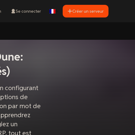
n
Se connecter
Créer un serveur
Dune:
s)
n configurant
options de
ion par mot de
 apprendrez
iez un
P, tout est