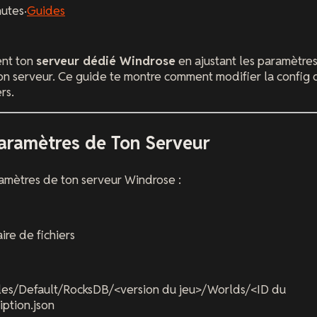
utes
·
Guides
ent ton
serveur dédié Windrose
en ajustant les paramètre
 ton serveur. Ce guide te montre comment modifier la config
rs.
aramètres de Ton Serveur
ramètres de ton serveur Windrose :
ire de fichiers
es/Default/RocksDB/<version du jeu>/Worlds/<ID du
ption.json