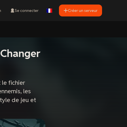
n
Se connecter
Créer un serveur
 Changer
le fichier
 ennemis, les
tyle de jeu et