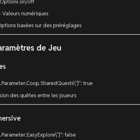
Options on/off
- Valeurs numériques
ptions basées sur des préréglages
aramètres de Jeu
es
.Parameter.Coop.SharedQuests\"}": true
sion des quêtes entre les joueurs
mersive
Parameter.EasyExplore\"}": false