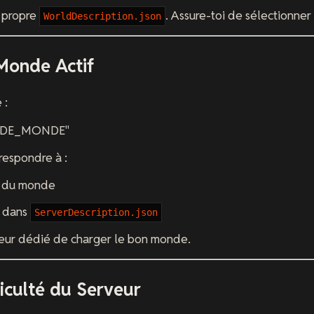
 propre
. Assure-toi de sélectionne
WorldDescription.json
Monde Actif
 :
ID_DE_MONDE"
respondre à :
r du monde
dans
ServerDescription.json
eur dédié de charger le bon monde.
ficulté du Serveur