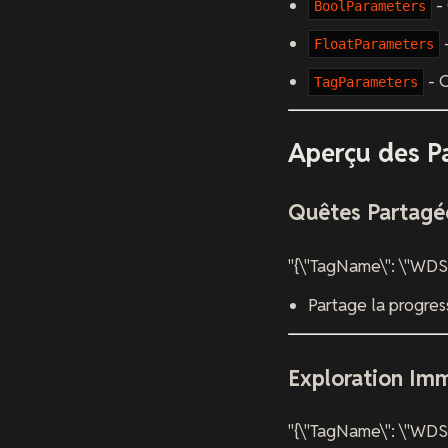
- 
BoolParameters
FloatParameters
- O
TagParameters
Aperçu des P
Quêtes Partagé
"{\"TagName\": \"WDS
Partage la progres
Exploration Im
"{\"TagName\": \"WDS.