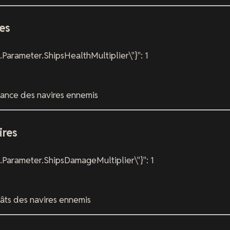
es
Parameter.ShipsHealthMultiplier\"}": 1
tance des navires ennemis
ires
.Parameter.ShipsDamageMultiplier\"}": 1
ts des navires ennemis