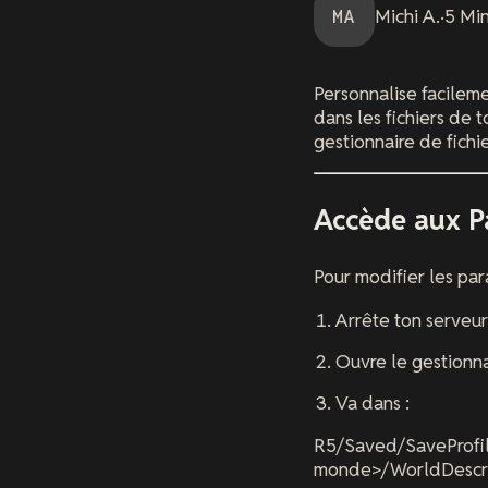
MA
Michi
A.
·
5
Min
Personnalise facilem
dans les fichiers de
gestionnaire de fichie
Accède aux P
Pour modifier les pa
Arrête ton serveur
Ouvre le gestionna
Va dans :
R5/Saved/SaveProfil
monde>/WorldDescri