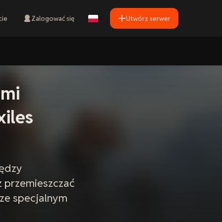
cie
Zalogować się
Utwórz serwer
ymi
iles
iędzy
sz przemieszczać
ze specjalnym