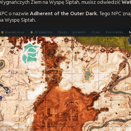
Wygnańczych Ziem na Wyspę Siptah, musisz odwiedzić
Wat
 NPC o nazwie
Adherent of the Outer Dark
. Tego NPC zna
na Wyspę Siptah.