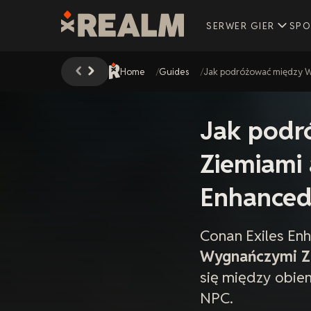
SERWER GIER
SPO
Home
Guides
Jak podróżować między W
Jak podr
Ziemiami 
Enhance
Conan Exiles E
Wygnańczymi Z
się między obie
NPC.