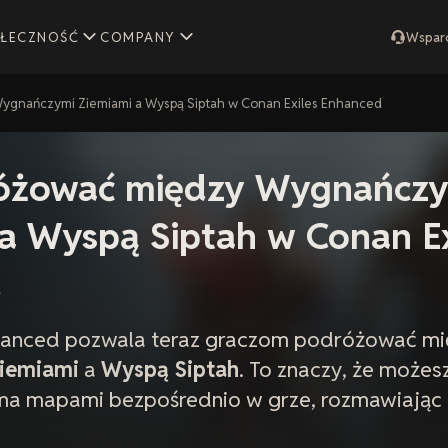
ŁECZNOŚĆ
COMPANY
Wspar
ygnańczymi Ziemiami a Wyspą Siptah w Conan Exiles Enhanced
óżować między Wygnańcz
a Wyspą Siptah w Conan Ex
d
nhanced pozwala teraz graczom podróżować m
iemiami
a
Wyspą Siptah
. To znaczy, że może
ma mapami bezpośrednio w grze, rozmawiając 