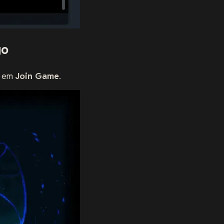
go
e em
Join Game
.