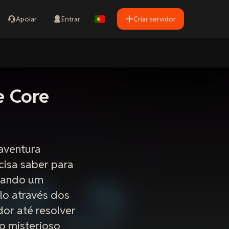
Apoiar
Entrar
Criar servidor
e Core
 aventura
cisa saber para
usando um
o através dos
dor até resolver
o misterioso