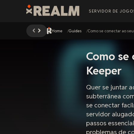
SERVIDOR DE JOGO
Home
Guides
Como se conectar ao seu
Como se c
Keeper
Quer se juntar a
subterrânea com
se conectar fac
servidor alugad
passos essenciai
problemas de co