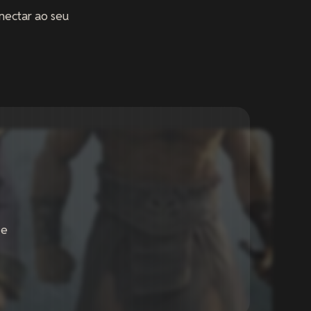
nectar ao seu
 e