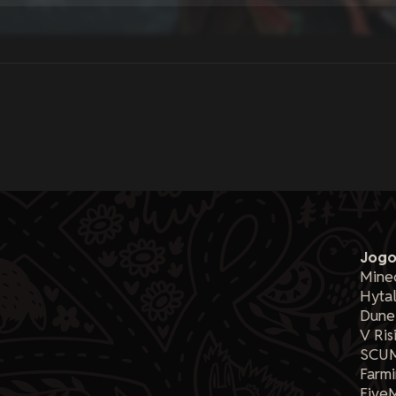
Jogo
Minec
Hyta
Dune
V Ris
SCU
Farmi
Five