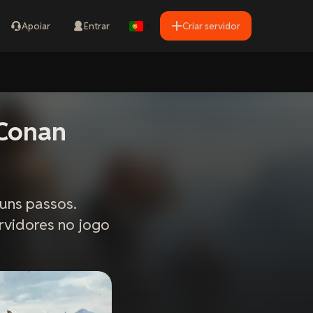
Apoiar
Entrar
Criar servidor
 Conan
guns passos.
rvidores no jogo