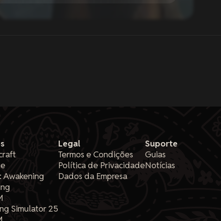
s
Legal
Suporte
raft
Termos e Condições
Guias
le
Política de Privacidade
Notícias
: Awakening
Dados da Empresa
ing
M
ng Simulator 25
M